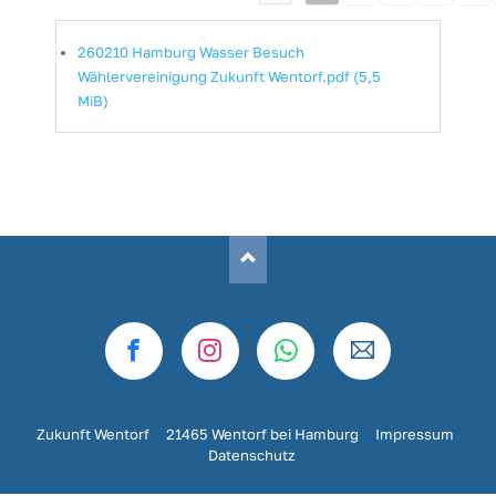
260210 Hamburg Wasser Besuch
Wählervereinigung Zukunft Wentorf.pdf
(5,5
MiB)
Facebook
instagram
whatsapp
email
Zukunft Wentorf 21465 Wentorf bei Hamburg
Impressum
Datenschutz